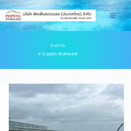
ป้ายกำกับ
ราง gutter สแตนเลส