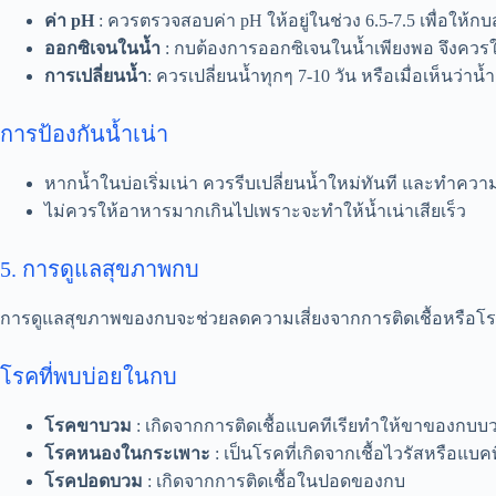
ค่า pH
: ควรตรวจสอบค่า pH ให้อยู่ในช่วง 6.5-7.5 เพื่อให้ก
ออกซิเจนในน้ำ
: กบต้องการออกซิเจนในน้ำเพียงพอ จึงควรใ
การเปลี่ยนน้ำ
: ควรเปลี่ยนน้ำทุกๆ 7-10 วัน หรือเมื่อเห็นว่าน้ำเ
การป้องกันน้ำเน่า
หากน้ำในบ่อเริ่มเน่า ควรรีบเปลี่ยนน้ำใหม่ทันที และทำคว
ไม่ควรให้อาหารมากเกินไปเพราะจะทำให้น้ำเน่าเสียเร็ว
5. การดูแลสุขภาพกบ
การดูแลสุขภาพของกบจะช่วยลดความเสี่ยงจากการติดเชื้อหรือโรคท
โรคที่พบบ่อยในกบ
โรคขาบวม
: เกิดจากการติดเชื้อแบคทีเรียทำให้ขาของกบ
โรคหนองในกระเพาะ
: เป็นโรคที่เกิดจากเชื้อไวรัสหรือแบ
โรคปอดบวม
: เกิดจากการติดเชื้อในปอดของกบ