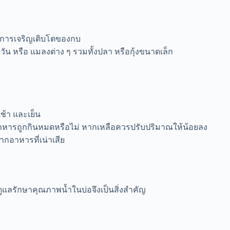
ับการเจริญเติบโตของกบ
น หรือ แมลงต่าง ๆ รวมทั้งปลา หรือกุ้งขนาดเล็ก
ช้า และเย็น
ารถูกกินหมดหรือไม่ หากเหลือควรปรับปริมาณให้น้อยลง
กอาหารที่เน่าเสีย
แลรักษาคุณภาพน้ำในบ่อจึงเป็นสิ่งสำคัญ