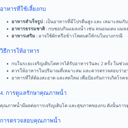
อาหารที่ใช้เลี้ยงกบ
อาหารสำเร็จรูป
: เป็นอาหารที่มีโปรตีนสูง และ เหมาะสมก
อาหารธรรมชาติ
: กบชอบกินแมลงน้ำ เช่น หนอนแดง แมลงวั
อาหารเสริม
: อาจใช้ผักหรือข้าวโพดบดให้กบในบางกรณี
วิธีการให้อาหาร
กบในระยะเจริญเติบโตควรได้รับอาหารวันละ 2 ครั้ง ในช่วงเ
ควรให้อาหารในปริมาณที่เหมาะสม และควรตรวจสอบว่าอาห
อาหารที่ให้ต้องสะอาด และสดใหม่ เพื่อป้องกันการเกิดโรคจา
4. การดูแลรักษาคุณภาพน้ำ
คุณภาพน้ำมีผลต่อการเจริญเติบโต และสุขภาพของกบ ดังนั้นการดู
การตรวจสอบคุณภาพน้ำ