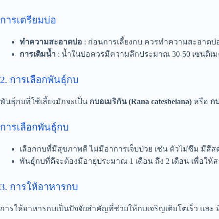
การเตรียมบ่อ
ทำความสะอาดบ่อ
: ก่อนการเลี้ยงกบ ควรทำความสะอาดบ่อให้
การเติมน้ำ
: น้ำในบ่อควรมีความลึกประมาณ 30-50 เซนติเมตร
2. การเลือกพันธุ์กบ
พันธุ์กบที่ใช้เลี้ยงมักจะเป็น
กบอเมริกัน (Rana catesbeiana)
หรือ
กบ
การเลือกพันธุ์กบ
เลือกกบที่มีสุขภาพดี ไม่มีอาการเจ็บป่วย เช่น ตัวไม่ซึม มีส
พันธุ์กบที่ดีจะต้องมีอายุประมาณ 1 เดือน ถึง 2 เดือน เพื่อให้ส
3. การให้อาหารกบ
การให้อาหารกบเป็นปัจจัยสำคัญที่ช่วยให้กบเจริญเติบโตเร็ว และ 