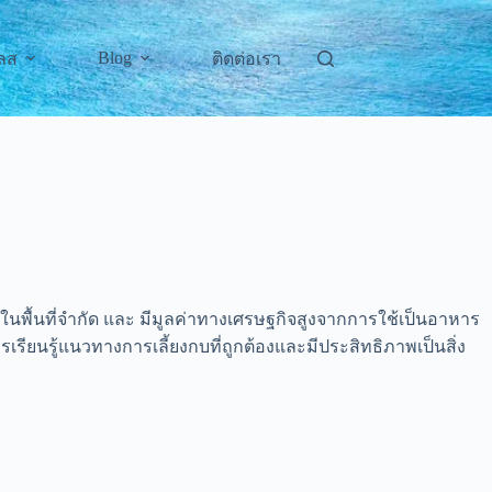
Blog
เลส
ติดต่อเรา
งในพื้นที่จำกัด และ มีมูลค่าทางเศรษฐกิจสูงจากการใช้เป็นอาหาร
รเรียนรู้แนวทางการเลี้ยงกบที่ถูกต้องและมีประสิทธิภาพเป็นสิ่ง