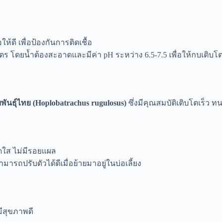
ดี เพื่อป้องกันการติดเชื้อ
 โดยน้ำต้องสะอาดและมีค่า pH ระหว่าง 6.5-7.5 เพื่อให้กบเติบโต
พันธุ์ไทย (Hoplobatrachus rugulosus)
ซึ่งมีคุณสมบัติเติบโตเร็ว 
ีสดใส ไม่มีรอยแผล
ามารถปรับตัวได้ดีเมื่อย้ายมาอยู่ในบ่อเลี้ยง
มีสุขภาพดี