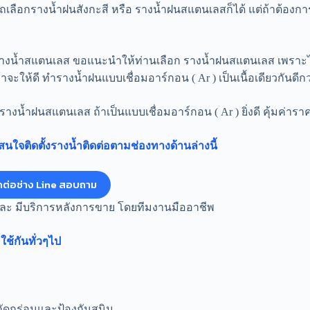
มารถเลือกรางน้ำฝนสังกะสี หรือ รางน้ำฝนสแตนเลสก็ได้ แต่ถ้าต้
พ็ง รางน้ำสแตนเลส ขอแนะนำให้ท่านเลือก รางน้ำฝนสแตนเลส เพราะ
ถ้าจะให้ดี ทำรางน้ำฝนแบบเชื่อมอาร์กอน ( Ar ) เป็นเนื้อเดียวกันดีก
งน้ำฝนสแตนเลส ถ้าเป็นแบบเชื่อมอาร์กอน ( Ar ) ยิ่งดี คุ้มค่ารา
นใจติดตั้งรางน้ำติดต่อตามช่องทางด้านล่างนี้
ดต่อช่าง Line สอบถาม
ี และ มีบริการหลังการขาย โดยทีมงานมืออาชีพ
ช้กันทั่วๆไป
กัดกร่อนและป้องกันสนิม