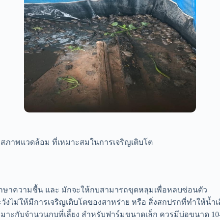
การสภาพแวดล้อม ที่เหมาะสมในการเจริญเติบโต
รักษาความชื้น และ มักจะให้กบสามารถขุดหลุมเพื่อหลบซ่อนตัว
วังไม่ให้มีการเจริญเติบโตของสาหร่าย หรือ สิ่งสกปรกที่ทำให้น้ำเ
ะกับจำนวนกบที่เลี้ยง สำหรับฟาร์มขนาดเล็ก ควรมีบ่อขนาด 10-