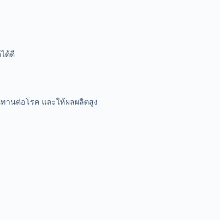
ได้ดี
ทนทานต่อโรค และให้ผลผลิตสูง