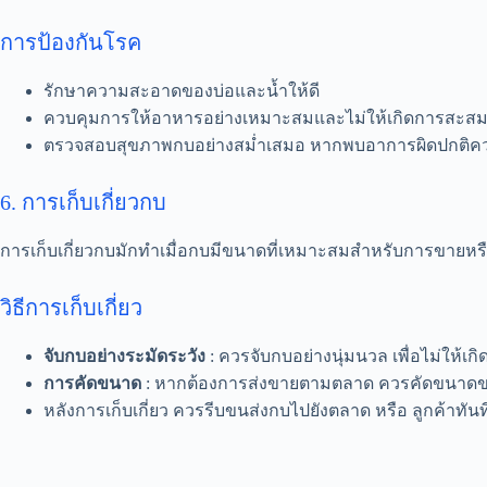
การป้องกันโรค
รักษาความสะอาดของบ่อและน้ำให้ดี
ควบคุมการให้อาหารอย่างเหมาะสมและไม่ให้เกิดการสะสมข
ตรวจสอบสุขภาพกบอย่างสม่ำเสมอ หากพบอาการผิดปกติคว
6. การเก็บเกี่ยวกบ
การเก็บเกี่ยวกบมักทำเมื่อกบมีขนาดที่เหมาะสมสำหรับการขายหรือ
วิธีการเก็บเกี่ยว
จับกบอย่างระมัดระวัง
: ควรจับกบอย่างนุ่มนวล เพื่อไม่ให้เก
การคัดขนาด
: หากต้องการส่งขายตามตลาด ควรคัดขนาด
หลังการเก็บเกี่ยว ควรรีบขนส่งกบไปยังตลาด หรือ ลูกค้าทัน